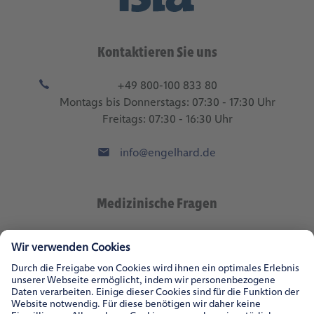
Kontaktieren Sie uns
+49 800-100 833 80
Montags bis Donnerstags: 07:30 - 17:30 Uhr
Freitags: 07:30 - 16:30 Uhr
info@engelhard.de
Medizinische Fragen
med.wiss@engelhard.de