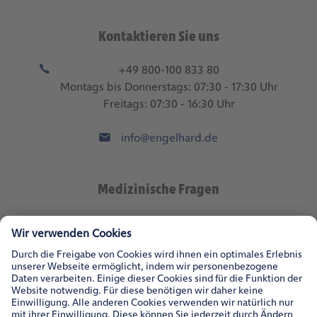
Kontaktieren Sie uns
+49 800-100 833 80
Montags bis Donnerstags: 07:30 - 17:30 Uhr
Freitags: 07:30 - 16:30 Uhr
info@engelhard.de
Medizinische Fragen
med.wiss@engelhard.de